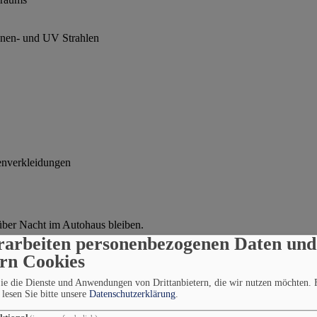
onnen- und UV Strahlen
enverkleidungen
über Nacht im Autohaus bleiben.
rarbeiten personenbezogenen Daten und
ern Cookies
reinigung
Sie die Dienste und Anwendungen von Drittanbietern, die wir nutzen möchten.
lesen Sie bitte unsere
Datenschutzerklärung
.