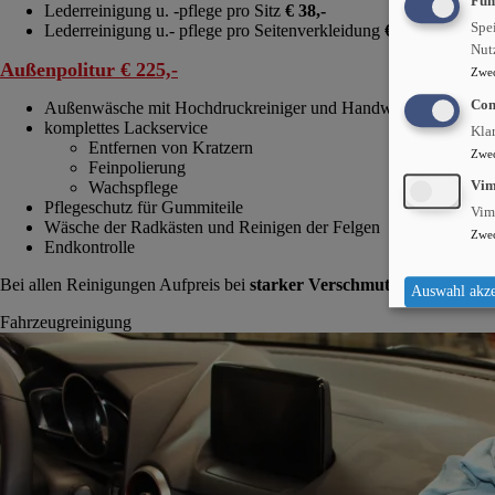
Fun
Lederreinigung u. -pflege pro Sitz
€ 38,-
Spei
Lederreinigung u.- pflege pro Seitenverkleidung
€ 17,-
Nut
Außenpolitur € 225,-
Zwe
Con
Außenwäsche mit Hochdruckreiniger und Handwäsche
komplettes Lackservice
Kla
Entfernen von Kratzern
Zwe
Feinpolierung
Wachspflege
Vi
Pflegeschutz für Gummiteile
Vim
Wäsche der Radkästen und Reinigen der Felgen
Zwe
Endkontrolle
Bei allen Reinigungen Aufpreis bei
starker Verschmutzung von € 39
Auswahl akze
Fahrzeugreinigung