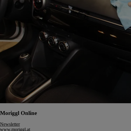
Moriggl Online
Newsletter
www.moriggl.at