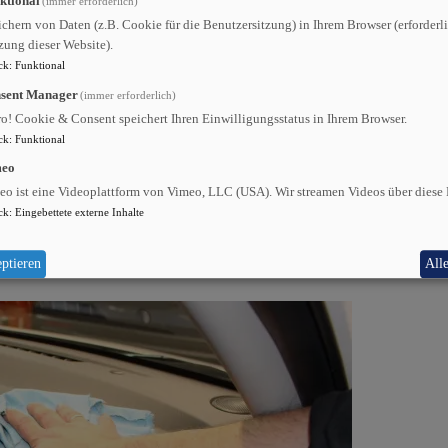
ktional
(immer erforderlich)
chern von Daten (z.B. Cookie für die Benutzersitzung) in Ihrem Browser (erforderli
zung dieser Website).
ck
:
Funktional
sent Manager
(immer erforderlich)
ro! Cookie & Consent speichert Ihren Einwilligungsstatus in Ihrem Browser.
ck
:
Funktional
meo
eo ist eine Videoplattform von Vimeo, LLC (USA). Wir streamen Videos über diese 
ck
:
Eingebettete externe Inhalte
,-.
ptieren
All